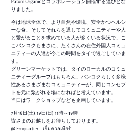
Patom Organicとコラボレーション開催する運びとな
りました。
今は地球全体で、より自然や環境、安全かつヘルシ
ーな食、そしてそれらを通してコミュニティーや人
と繋がることを求めている人が多くいる状況で、こ
こバンコクもまさに、たくさんの在住外国人コミュ
ニティーの人達が今この時間をタイで過ごしていま
す。
グリーンマーケットでは、タイのローカルのコミュ
ニティーグループはもちろん、バンコクらしく多様
性あるさまざまなコミュニティーが、同じコンセプ
トを元に繋がれる場になればと考えています。
当日はワークショップなども企画しています。
7月18日(土),19日(日) 11時～19時
皆さまのお越しをお待ちしております。
@ Emquartier – เอ็มควอเทียร์