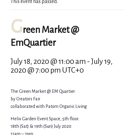
This event has passed.
G
reen Market @
EmQuartier
July 18, 2020 @ 11:00 am
-
July 19,
2020 @ 7:00 pm
UTC+0
The Green Market @ EM Quartier
by Creators Fair
collaborated with Patom Organic Living
Helix Garden Event Space, 5th floor.
18th (Sat) & 19th (Sun) July 2020
11am – 7pm