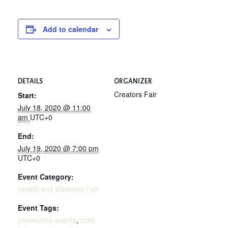
Add to calendar
DETAILS
ORGANIZER
Creators Fair
Start:
July 18, 2020 @ 11:00
am
UTC+0
End:
July 19, 2020 @ 7:00 pm
UTC+0
Event Category:
Health and Wellness Fair
Event Tags:
community events
,
craft