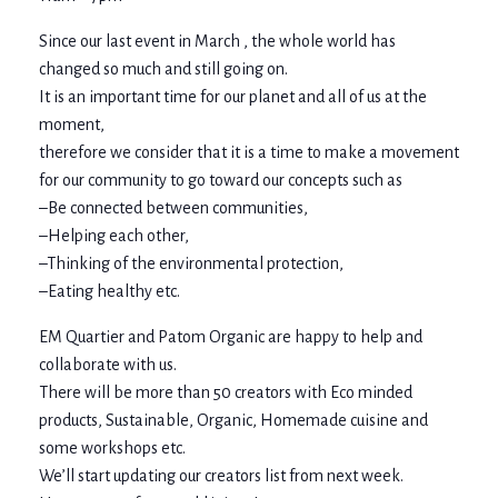
Since our last event in March , the whole world has
changed so much and still going on.
It is an important time for our planet and all of us at the
moment,
therefore we consider that it is a time to make a movement
for our community to go toward our concepts such as
–Be connected between communities,
–Helping each other,
–Thinking of the environmental protection,
–Eating healthy etc.
EM Quartier and Patom Organic are happy to help and
collaborate with us.
There will be more than 50 creators with Eco minded
products, Sustainable, Organic, Homemade cuisine and
some workshops etc.
We’ll start updating our creators list from next week.