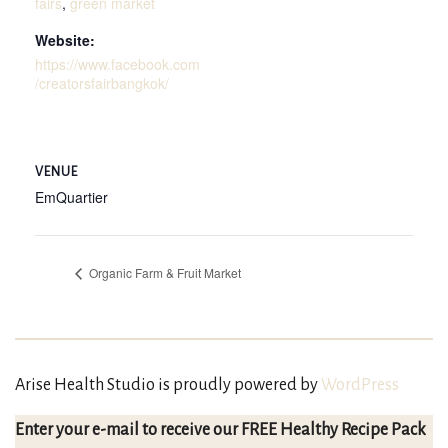
fairs
,
green market
Website:
https://www.facebook.com
/creatorsfairbangkok/
VENUE
EmQuartier
Organic Farm & Fruit Market
Arise Health Studio is proudly powered by
WordPress
Enter your e-mail to receive our FREE Healthy Recipe Pack