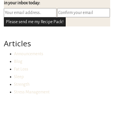
in your inbox today:
Articles
Announcements
Blog
Fat Loss
Sleep
Strength
Stress Management